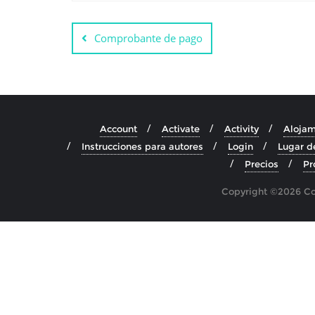
Comprobante de pago
Account
Activate
Activity
Alojam
Instrucciones para autores
Login
Lugar d
Precios
Pr
Copyright ©2026 Cos