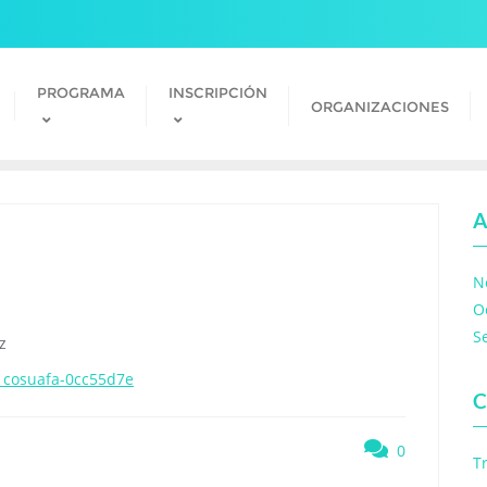
PROGRAMA
INSCRIPCIÓN
ORGANIZACIONES
A
N
O
S
z
n cosuafa-0cc55d7e
C
0
T