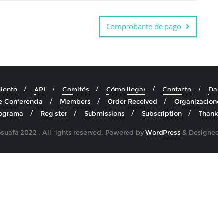
Comprobante de pago
iento
API
Comités
Cómo llegar
Contacto
Da
e Conferencia
Members
Order Received
Organizacion
ograma
Register
Submissions
Subscription
Thank
uafa 2022 . All rights reserved.
Powered by
WordPress
&
Designe