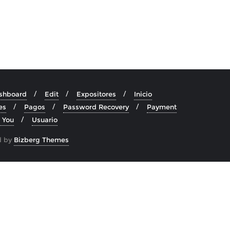
shboard
Edit
Expositores
Inicio
es
Pagos
Password Recovery
Payment
 You
Usuario
d by
Bizberg Themes