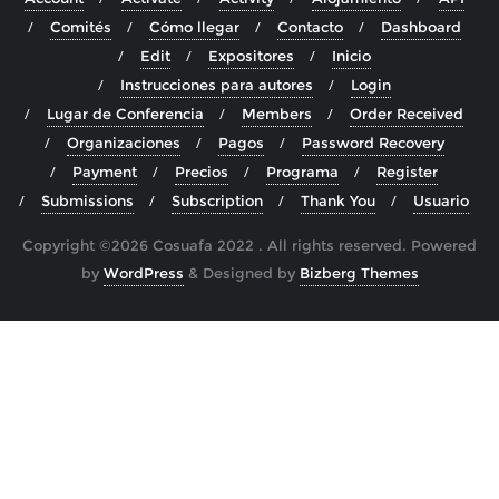
Comités
Cómo llegar
Contacto
Dashboard
Edit
Expositores
Inicio
Instrucciones para autores
Login
Lugar de Conferencia
Members
Order Received
Organizaciones
Pagos
Password Recovery
Payment
Precios
Programa
Register
Submissions
Subscription
Thank You
Usuario
Copyright ©2026 Cosuafa 2022 . All rights reserved.
Powered
by
WordPress
&
Designed by
Bizberg Themes