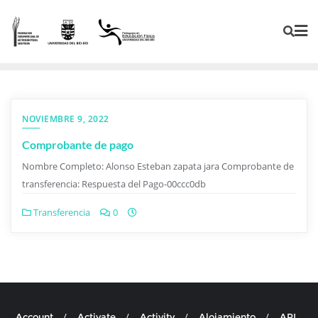
NOVIEMBRE 9, 2022
Comprobante de pago
Nombre Completo: Alonso Esteban zapata jara Comprobante de
transferencia: Respuesta del Pago-00ccc0db
Transferencia
0
Account
Activate
Activity
Alojamiento
API