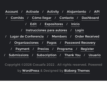
Account
Activate
Activity
Alojamiento
API
Comités
Cómo llegar
Contacto
Dashboard
Edit
Expositores
Inicio
Instrucciones para autores
Login
Lugar de Conferencia
Members
Order Received
Organizaciones
Pagos
Password Recovery
Payment
Precios
Programa
Register
Submissions
Subscription
Thank You
Usuario
Copyright ©2026 Cosuafa 2022 . All rights reserved.
Powered
by
WordPress
&
Designed by
Bizberg Themes