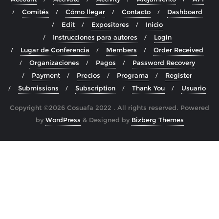
Comités
Cómo llegar
Contacto
Dashboard
Edit
Expositores
Inicio
Instrucciones para autores
Login
Lugar de Conferencia
Members
Order Received
Organizaciones
Pagos
Password Recovery
Payment
Precios
Programa
Register
Submissions
Subscription
Thank You
Usuario
Copyright ©2026 Cosuafa 2022 . All rights reserved.
Powered
by
WordPress
&
Designed by
Bizberg Themes