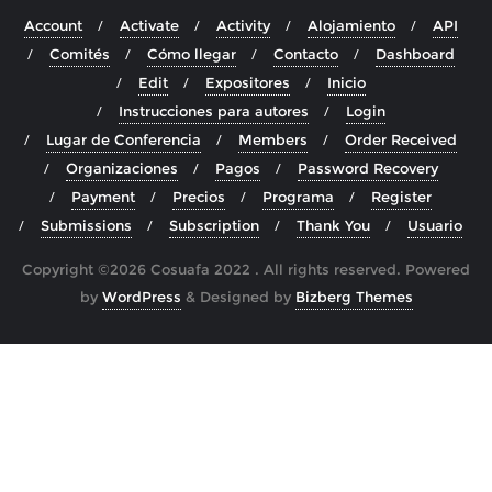
Account
Activate
Activity
Alojamiento
API
Comités
Cómo llegar
Contacto
Dashboard
Edit
Expositores
Inicio
Instrucciones para autores
Login
Lugar de Conferencia
Members
Order Received
Organizaciones
Pagos
Password Recovery
Payment
Precios
Programa
Register
Submissions
Subscription
Thank You
Usuario
Copyright ©2026 Cosuafa 2022 . All rights reserved.
Powered
by
WordPress
&
Designed by
Bizberg Themes