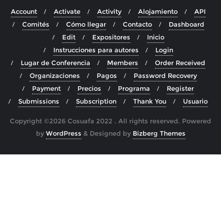
Account
Activate
Activity
Alojamiento
API
Comités
Cómo llegar
Contacto
Dashboard
Edit
Expositores
Inicio
Instrucciones para autores
Login
Lugar de Conferencia
Members
Order Received
Organizaciones
Pagos
Password Recovery
Payment
Precios
Programa
Register
Submissions
Subscription
Thank You
Usuario
Copyright ©2026 Cosuafa 2022 . All rights reserved.
Powered
by
WordPress
&
Designed by
Bizberg Themes