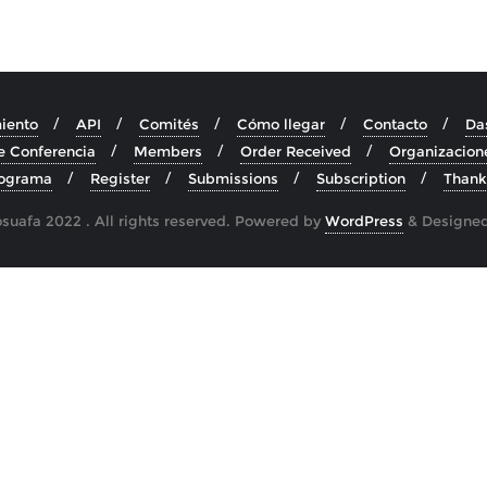
iento
API
Comités
Cómo llegar
Contacto
Da
e Conferencia
Members
Order Received
Organizacion
ograma
Register
Submissions
Subscription
Thank
uafa 2022 . All rights reserved.
Powered by
WordPress
&
Designe