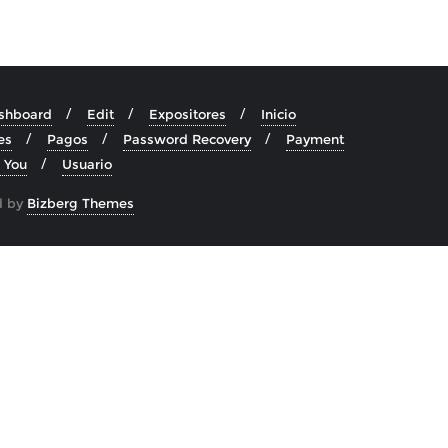
shboard
Edit
Expositores
Inicio
es
Pagos
Password Recovery
Payment
 You
Usuario
d by
Bizberg Themes