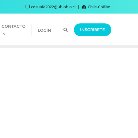
cosuafa2022@ubiobio.cl
Chile-Chillán
CONTACTO
INSCRÍBETE
LOGIN