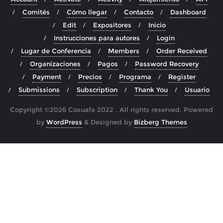
Comités
Cómo llegar
Contacto
Dashboard
Edit
Expositores
Inicio
Instrucciones para autores
Login
Lugar de Conferencia
Members
Order Received
Organizaciones
Pagos
Password Recovery
Payment
Precios
Programa
Register
Submissions
Subscription
Thank You
Usuario
Copyright ©2026 Cosuafa 2022 . All rights reserved.
Powered
by
WordPress
&
Designed by
Bizberg Themes