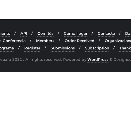
iento
API
Comités
Cómo llegar
Contacto
Da
e Conferencia
Members
Order Received
Organizacion
ograma
Register
Submissions
Subscription
Thank
uafa 2022 . All rights reserved.
Powered by
WordPress
&
Designe