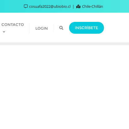
cosuafa2022@ubiobio.cl
Chile-Chillán
CONTACTO
INSCRÍBETE
LOGIN