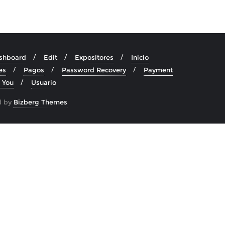
shboard
Edit
Expositores
Inicio
es
Pagos
Password Recovery
Payment
 You
Usuario
d by
Bizberg Themes