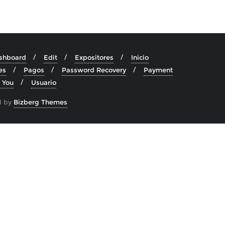
shboard
Edit
Expositores
Inicio
es
Pagos
Password Recovery
Payment
 You
Usuario
d by
Bizberg Themes