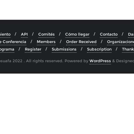
iento
API
Comités
Cómo llegar
Contacto
Da
e Conferencia
Members
Order Received
Organizacion
ograma
Register
Submissions
Subscription
Thank
uafa 2022 . All rights reserved.
Powered by
WordPress
&
Designe