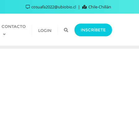
cosuafa2022@ubiobio.cl
Chile-Chillán
CONTACTO
INSCRÍBETE
LOGIN