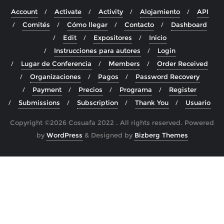
Account
Activate
Activity
Alojamiento
API
Comités
Cómo llegar
Contacto
Dashboard
Edit
Expositores
Inicio
Instrucciones para autores
Login
Lugar de Conferencia
Members
Order Received
Organizaciones
Pagos
Password Recovery
Payment
Precios
Programa
Register
Submissions
Subscription
Thank You
Usuario
Copyright ©2026 Cosuafa 2022 . All rights reserved.
Powered
by
WordPress
&
Designed by
Bizberg Themes