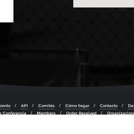
iento
API
Comités
Cómo llegar
Contacto
Da
e Conferencia
Members
Order Received
Organizacion
ograma
Register
Submissions
Subscription
Thank
uafa 2022 . All rights reserved.
Powered by
WordPress
&
Designe