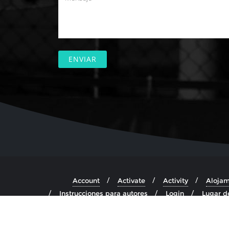
Account
Activate
Activity
Alojam
Instrucciones para autores
Login
Lugar d
Precios
Pr
Copyright ©2026 Cos