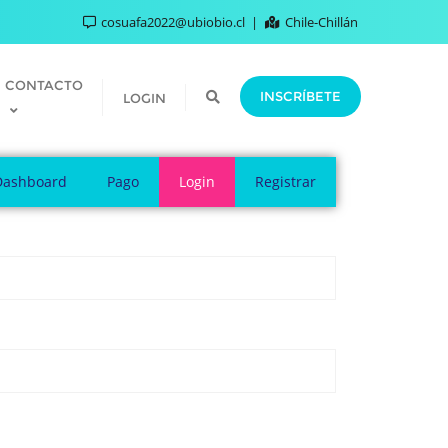
cosuafa2022@ubiobio.cl
Chile-Chillán
CONTACTO
INSCRÍBETE
LOGIN
Dashboard
Pago
Login
Registrar