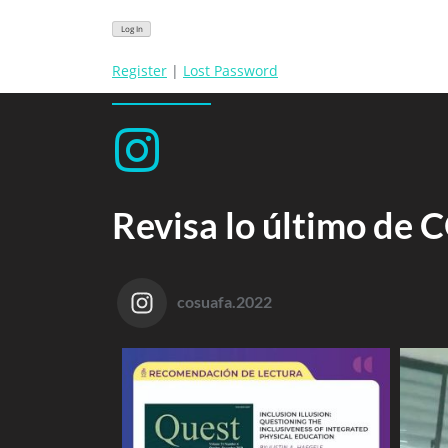
Register
|
Lost Password
Revisa lo último de
cosuafa.2022