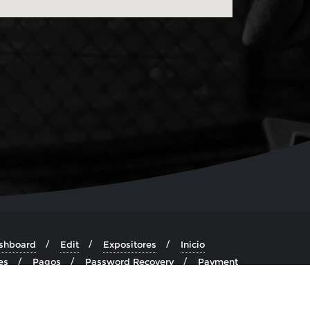
shboard
Edit
Expositores
Inicio
es
Pagos
Password Recovery
Payment
 You
Usuario
d by
Bizberg Themes