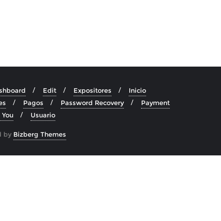
shboard
Edit
Expositores
Inicio
es
Pagos
Password Recovery
Payment
 You
Usuario
d by
Bizberg Themes