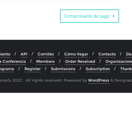
Comprobante de pago
iento
API
Comités
Cómo llegar
Contacto
Da
e Conferencia
Members
Order Received
Organizacion
ograma
Register
Submissions
Subscription
Thank
uafa 2022 . All rights reserved.
Powered by
WordPress
&
Designe