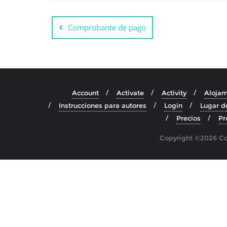
Comprobante de pago
Account
Activate
Activity
Alojam
Instrucciones para autores
Login
Lugar d
Precios
Pr
Copyright ©2026 Cos