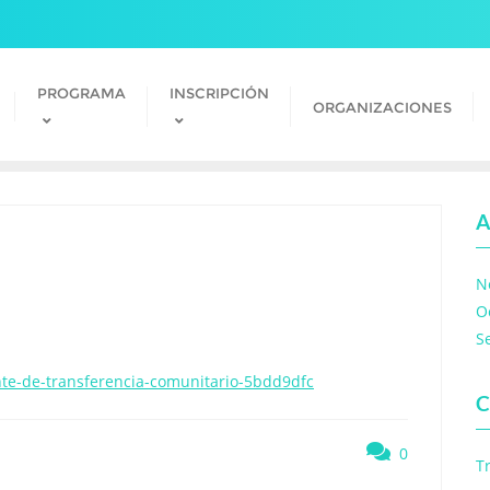
PROGRAMA
INSCRIPCIÓN
ORGANIZACIONES
A
N
O
S
e-de-transferencia-comunitario-5bdd9dfc
C
0
T