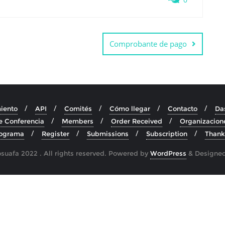
Comprobante de pago
iento
API
Comités
Cómo llegar
Contacto
Da
e Conferencia
Members
Order Received
Organizacion
ograma
Register
Submissions
Subscription
Thank
uafa 2022 . All rights reserved.
Powered by
WordPress
&
Designe