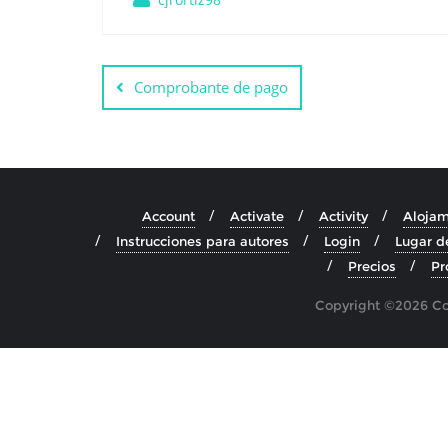
Comprobante de pago
Account
Activate
Activity
Alojam
Instrucciones para autores
Login
Lugar d
Precios
Pr
Copyright ©2026 Cos