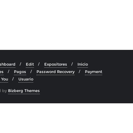
shboard
Edit
Expositores
Inicio
es
Pagos
Password Recovery
Payment
 You
Usuario
d by
Bizberg Themes