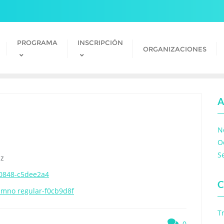
PROGRAMA
INSCRIPCIÓN
ORGANIZACIONES
A
N
O
S
iz
0848-c5dee2a4
C
lumno regular-f0cb9d8f
T
0