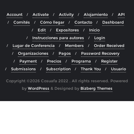
Account
Activate
Activity
Alojamiento
API
Comités
Cómo llegar
Contacto
Dashboard
Edit
Expositores
Inicio
Instrucciones para autores
Login
Lugar de Conferencia
Members
Order Received
Organizaciones
Pagos
Password Recovery
Payment
Precios
Programa
Register
Submissions
Subscription
Thank You
Usuario
Copyright ©2026 Cosuafa 2022 . All rights reserved.
Powered
by
WordPress
&
Designed by
Bizberg Themes